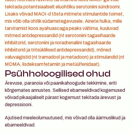
tekitada potentsiaalselt eluohtliku serotoniini sündroomi
. 
Lisaks võivad MAOI-d tõsta mitmete stimulantide toimet, 
mis võib olla ohtlik südametegevusele. Ainete hulka, mille 
tarvitamist koos ayahuascaga peaks vältima, kuuluvad 
mitmed antidepressandid (nt serotoniini tagasihaarde 
inhibiitorid, serotoniini ja noradrenaliini tagasihaarde 
inhibiitorid ja tritsüklilised antidepressandid), mõned 
valuvaigistid (nt tramadool ja metadoon) ja stimulandid (nt 
MDMA, lisdeksamfetamiin ja metüülfenidaat).
Psühholoogilised ohud
Ärevuse, paranoia või paanikahoogude tekkimine
, eriti 
kõrgemates annustes. Sellised ebameeldivad kogemused 
võivad pikaajaliselt pärast kogemust tekitada ärevust ja 
depressiooni.
Ajutised meeleolumuutused
, mis võivad olla äärmuslikud ja 
ebameeldivad.