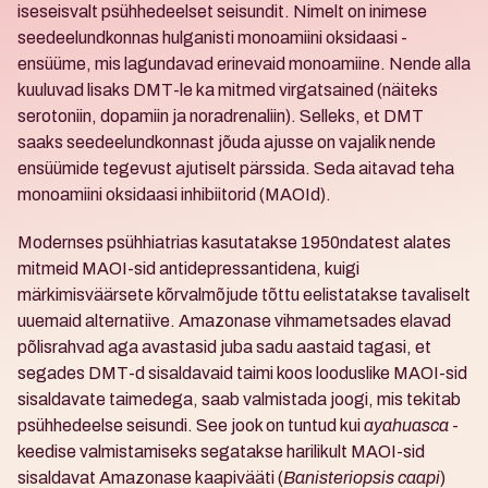
iseseisvalt psühhedeelset seisundit. Nimelt on inimese 
seedeelundkonnas hulganisti monoamiini oksidaasi - 
ensüüme, mis lagundavad erinevaid monoamiine. Nende alla 
kuuluvad lisaks DMT-le ka mitmed virgatsained (näiteks 
serotoniin, dopamiin ja noradrenaliin). Selleks, et DMT 
saaks seedeelundkonnast jõuda ajusse on vajalik nende 
ensüümide tegevust ajutiselt pärssida. Seda aitavad teha 
monoamiini oksidaasi inhibiitorid (MAOId). 
Modernses psühhiatrias kasutatakse 1950ndatest alates 
mitmeid MAOI-sid antidepressantidena, kuigi 
märkimisväärsete kõrvalmõjude tõttu eelistatakse tavaliselt 
uuemaid alternatiive. Amazonase vihmametsades elavad 
põlisrahvad aga avastasid juba sadu aastaid tagasi, et 
segades DMT-d sisaldavaid taimi koos looduslike MAOI-sid 
sisaldavate taimedega, saab valmistada joogi, mis tekitab 
psühhedeelse seisundi. See jook on tuntud kui 
ayahuasca
 - 
keedise valmistamiseks segatakse harilikult MAOI-sid 
sisaldavat Amazonase kaapivääti (
Banisteriopsis caapi
) 