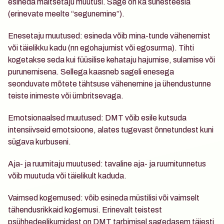
esineda maitsetaju muutusi. Sage on ka sünesteesia 
(erinevate meelte “segunemine”).
Enesetaju muutused
: esineda võib mina-tunde vähenemist 
või täielikku kadu (nn egohajumist või egosurma). Tihti 
kogetakse seda kui füüsilise kehataju hajumise, sulamise või 
purunemisena. Sellega kaasneb sageli enesega 
seonduvate mõtete tähtsuse vähenemine ja ühendustunne 
teiste inimeste või ümbritsevaga. 
Emotsionaalsed muutused
: DMT võib esile kutsuda 
intensiivseid emotsioone, alates tugevast õnnetundest kuni 
sügava kurbuseni.
Aja- ja ruumitaju muutused
: tavaline aja- ja ruumitunnetus 
võib muutuda või täielikult kaduda.
Vaimsed kogemused
: võib esineda müstilisi või vaimselt 
tähendusrikkaid kogemusi. Erinevalt teistest 
psühhedeelikumidest on DMT tarbimisel sagedasem täiesti 