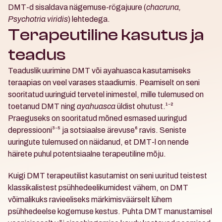
DMT-d sisaldava nägemuse-rögajuure (
chacruna, 
Psychotria viridis
) lehtedega.
Terapeutiline kasutus ja 
teadus
Teaduslik uurimine DMT või ayahuasca kasutamiseks 
teraapias on veel varases staadiumis. Peamiselt on seni 
sooritatud uuringuid tervetel inimestel, mille tulemused on 
toetanud DMT ning 
ayahuasca
 üldist ohutust.¹⁻² 
Praeguseks on sooritatud mõned esmased uuringud 
depressiooni³⁻⁵ ja sotsiaalse ärevuse⁶ ravis. Seniste 
uuringute tulemused on näidanud, et DMT-l on nende 
häirete puhul potentsiaalne terapeutiline mõju.
Kuigi DMT terapeutilist kasutamist on seni uuritud teistest 
klassikalistest psühhedeelikumidest vähem, on DMT 
võimalikuks ravieeliseks märkimisväärselt lühem 
psühhedeelse kogemuse kestus. Puhta DMT manustamisel 