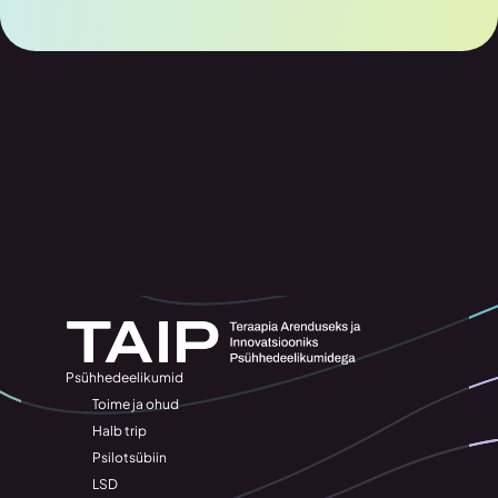
Psühhedeelikumid
Toime ja ohud
Halb trip
Psilotsübiin
LSD