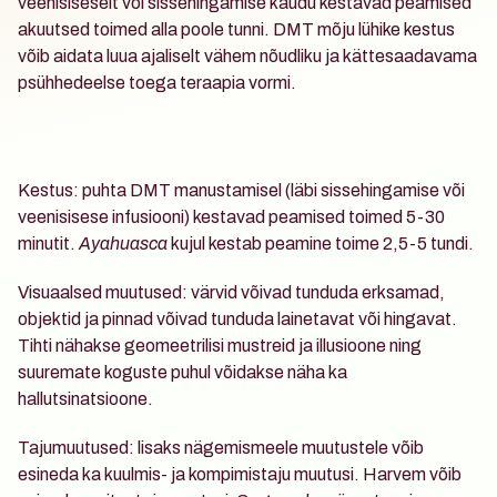
veenisiseselt või sissehingamise kaudu kestavad peamised 
akuutsed toimed alla poole tunni. DMT mõju lühike kestus 
võib aidata luua ajaliselt vähem nõudliku ja kättesaadavama 
psühhedeelse toega teraapia vormi. 
Kestus
: puhta DMT manustamisel (läbi sissehingamise või 
veenisisese infusiooni) kestavad peamised toimed 5-30 
Mõjud
minutit. 
Ayahuasca
 kujul kestab peamine toime 2,5-5 tundi.
Visuaalsed muutused
: värvid võivad tunduda erksamad, 
objektid ja pinnad võivad tunduda lainetavat või hingavat. 
Tihti nähakse geomeetrilisi mustreid ja illusioone ning 
suuremate koguste puhul võidakse näha ka 
hallutsinatsioone.
Tajumuutused
: lisaks nägemismeele muutustele võib 
esineda ka kuulmis- ja kompimistaju muutusi. Harvem võib 