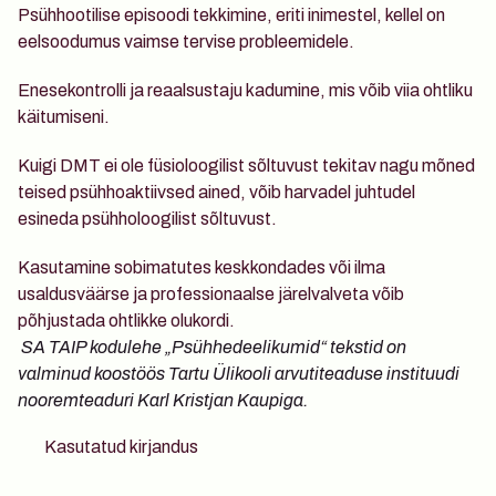
Psühhootilise episoodi tekkimine
, eriti inimestel, kellel on 
eelsoodumus vaimse tervise probleemidele.
Enesekontrolli ja reaalsustaju kadumine
, mis võib viia ohtliku 
käitumiseni.
Kuigi DMT ei ole füsioloogilist sõltuvust tekitav nagu mõned 
teised psühhoaktiivsed ained, võib harvadel juhtudel 
esineda psühholoogilist sõltuvust. 
Kasutamine sobimatutes keskkondades või ilma 
usaldusväärse ja professionaalse järelvalveta võib 
põhjustada ohtlikke olukordi.
 SA TAIP kodulehe „Psühhedeelikumid“ tekstid on 
valminud koostöös Tartu Ülikooli arvutiteaduse instituudi 
nooremteaduri Karl Kristjan Kaupiga.
Kasutatud kirjandus