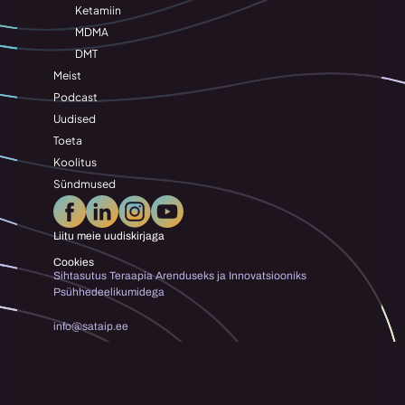
Ketamiin
MDMA
DMT
Meist
Podcast
Uudised
Toeta
Koolitus
Sündmused
Liitu meie uudiskirjaga
Cookies
Sihtasutus Teraapia Arenduseks ja Innovatsiooniks 
Psühhedeelikumidega
info@sataip.ee