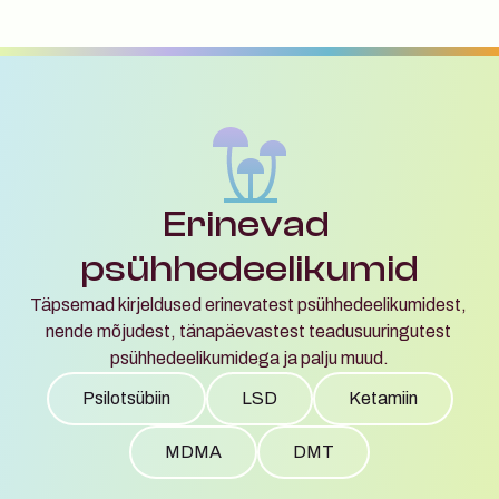
Erinevad 
psühhedeelikumid
Täpsemad kirjeldused erinevatest psühhedeelikumidest, 
nende mõjudest, tänapäevastest teadusuuringutest 
psühhedeelikumidega ja palju muud.
Psilotsübiin
LSD
Ketamiin
MDMA
DMT