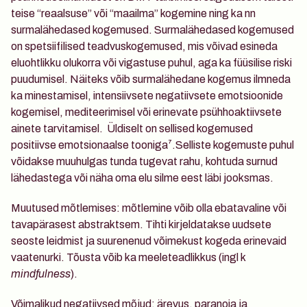
teise “reaalsuse” või “maailma” kogemine ning ka nn 
surmalähedased kogemused. Surmalähedased kogemused 
on spetsiifilised teadvuskogemused, mis võivad esineda 
eluohtlikku olukorra või vigastuse puhul, aga ka füüsilise riski 
puudumisel. Näiteks võib surmalähedane kogemus ilmneda 
ka minestamisel, intensiivsete negatiivsete emotsioonide 
kogemisel, mediteerimisel või erinevate psühhoaktiivsete 
ainete tarvitamisel.  Üldiselt on sellised kogemused 
positiivse emotsionaalse tooniga⁷.Selliste kogemuste puhul 
võidakse muuhulgas tunda tugevat rahu, kohtuda surnud 
lähedastega või näha oma elu silme eest läbi jooksmas.
Muutused mõtlemises
: mõtlemine võib olla ebatavaline või 
tavapärasest abstraktsem. Tihti kirjeldatakse uudsete 
seoste leidmist ja suurenenud võimekust kogeda erinevaid 
vaatenurki. Tõusta võib ka meeleteadlikkus (ingl k 
mindfulness
).
Võimalikud negatiivsed mõjud
: ärevus, paranoia ja 