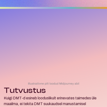
Illustratiivne pilt loodud Midjourney abil
Tutvustus
Kuigi DMT-d esineb looduslikult erinevates taimedes üle 
maailma, ei tekita DMT suukaudsel manustamisel 