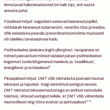
hirmutavad hallutsinatsioonid (nn halb trip), eriti suurte 
annuste puhul.
Füüsilised mõjud
: sagedasti esinevad laienenud pupillid, 
mõõdukalt kiirenenud südamerütm, vererõhu tõus ja iiveldus. 
Võib esineda ka peavalu ja koordinatsioonivõime muutuseid 
või täielikku tavateadvuse kadu.
Psühhedeelne järelsära
 (ingl k 
afterglow
): tavapärane on 
mõned päevad kuni mõned nädalad pärast psühhedeelset 
kogemust tunda kõrgenenud meeleolu ja -teadlikkust, 
energilisust ja sotsiaalsust⁸.
Pikaajalised mõjud
: DMT võib tekitada ka püsivaid muutusi 
isiksuses ja tajuviisis. Kuigi senitehtud uuringud seoses 
DMT tekitatud isiksusemuutustega on andnud vastuolulisi 
tulemusi, viitavad uuringud sellele, et DMT võib vähendada 
neurootilisust ning tõsta avatust ja spirituaalsust⁹⁻¹¹.