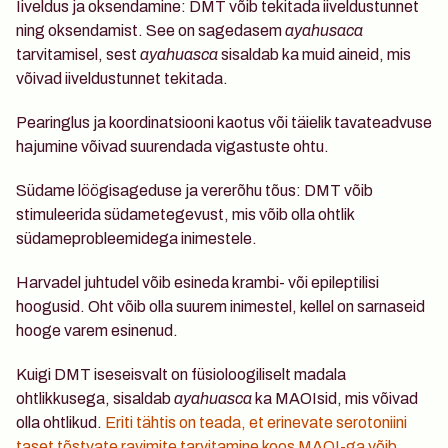
Iiveldus ja oksendamine
: DMT võib tekitada iiveldustunnet 
ning oksendamist. See on sagedasem 
ayahusaca
tarvitamisel, sest 
ayahuasca
 sisaldab ka muid aineid, mis 
võivad iiveldustunnet tekitada.
Pearinglus ja koordinatsiooni kaotus või täielik tavateadvuse 
hajumine
 võivad suurendada vigastuste ohtu. 
Südame löögisageduse ja vererõhu tõus
: DMT võib 
stimuleerida südametegevust, mis võib olla ohtlik 
südameprobleemidega inimestele.
Harvadel juhtudel võib esineda krambi- või epileptilisi 
hoogusid
. Oht võib olla suurem inimestel, kellel on sarnaseid 
hooge varem esinenud.
Kuigi DMT iseseisvalt on füsioloogiliselt madala 
ohtlikkusega, sisaldab 
ayahuasca
 ka MAOIsid, mis võivad 
olla ohtlikud. 
Eriti tähtis on teada, et 
erinevate serotoniini 
taset tõstvate ravimite tarvitamine koos MAOI-ga võib 