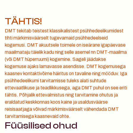
TÄHTIS!
Ohud
DMT tekitab teistest klassikalistest psühhedeelikumidest 
tihti märkimisväärselt tugevamaid psühhedeelseid 
kogemusi. DMT akuutsele toimele on iseärane igapäevase 
maailmataju täielik kadu ning selle asemel nn DMT-maailma 
(või DMT hüperruumi) kogemine. Sageli jäädakse 
kogemuse ajaks lamavasse asendisse. DMT kogemusega 
kaasnev kontaktivõime häiritus on tavaline ning mööduv. Iga 
psühhedeelikumi tarvitamisse tuleks alati suhtude 
ettevaatlikuse ja teadlikkusega, aga DMT puhul on see eriti 
tähtis. Põhjalik ettevalmistus ning tarvitamine ohutus ja 
eraldatud keskkonnas koos kaine ja usaldusväärse 
reisisaatjaga võivad märkimisväärselt vähendada DMT 
tarvitamisega kaasnevaid ohte.
Füüsilised ohud