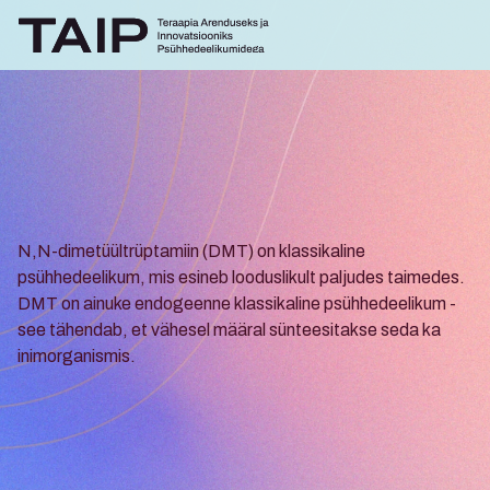
N,N-dimetüültrüptamiin (DMT) on klassikaline 
psühhedeelikum, mis esineb looduslikult paljudes taimedes. 
DMT on ainuke endogeenne klassikaline psühhedeelikum - 
DMT
see tähendab, et vähesel määral sünteesitakse seda ka 
inimorganismis. 