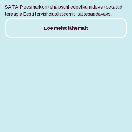
SA TAIP eesmärk on teha psühhedeelikumidega toetatud 
Innovatsiooniks 
teraapia Eesti tervishoiusüsteemis kättesaadavaks.
Psühhedeelikumidega
Loe meist lähemalt