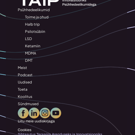
Psühhedeelikumid
Toime ja ohud
Halb trip
Psilotsübiin
LSD
Ketamiin
MDMA
DMT
Meist
Podcast
Uudised
Toeta
Koolitus
Sündmused
Liitu meie uudiskirjaga
Cookies
Sihtasutus Teraapia Arenduseks ja Innovatsiooniks 