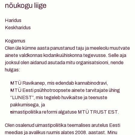
nõukogu liige
Haridus
Keskharidus
Kogemus
Olen üle kümne aasta panustanud taju ja meeleolu muutvate 
ainete valdkonnas kodanikuühiskonna tegevusse. Selle aja 
jooksul olen aidanud asutada mitu organisatsiooni, nende 
hulgas:
MTÜ Ravikanep, mis edendab kannabinodravi, 
MTÜ Eesti psühhotroopsete ainete tarvitajate ühing 
“LUNEST”, mis tegeleb huvikaitse ja teenuste 
pakkumisega, ja 
uimastipoliitika reformi algatuse MTÜ TRUST EST. 
Olen osalenud uimastipoliitika teemalises arutelus Eesti 
meedias ja avalikus ruumis alates 2008. aastast. Minu 