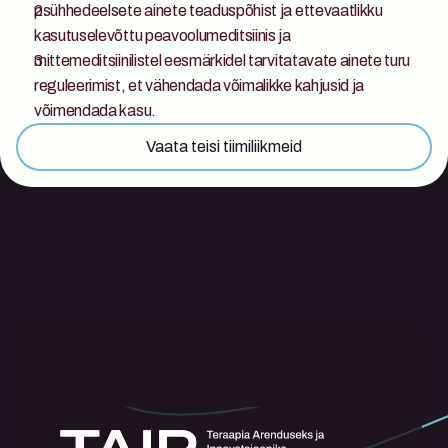
psühhedeelsete ainete teaduspõhist ja ettevaatlikku 
kasutuselevõttu peavoolumeditsiinis ja 
mittemeditsiinilistel eesmärkidel tarvitatavate ainete turu 
reguleerimist, et vähendada võimalikke kahjusid ja 
võimendada kasu. 
Vaata teisi tiimiliikmeid