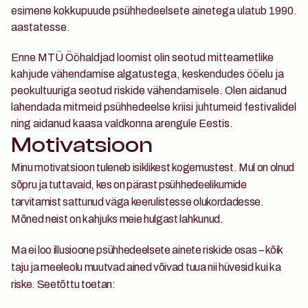
esimene kokkupuude psühhedeelsete ainetega ulatub 1990. 
aastatesse.
Enne MTÜ Ööhaldjad loomist olin seotud mitteametlike 
kahjude vähendamise algatustega, keskendudes ööelu ja 
peokultuuriga seotud riskide vähendamisele. Olen aidanud 
lahendada mitmeid psühhedeelse kriisi juhtumeid festivalidel 
ning aidanud kaasa valdkonna arengule Eestis.
Motivatsioon
Minu motivatsioon tuleneb isiklikest kogemustest. Mul on olnud 
sõpru ja tuttavaid, kes on pärast psühhedeelikumide 
tarvitamist sattunud väga keerulistesse olukordadesse. 
Mõned neist on kahjuks meie hulgast lahkunud.
Ma ei loo illusioone psühhedeelsete ainete riskide osas – kõik 
taju ja meeleolu muutvad ained võivad tuua nii hüvesid kui ka 
riske. Seetõttu toetan: