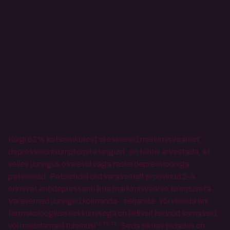
Seni tehtud suurimas uuringus leiti, et psilotsübiiniga 
toetatud teraapia vähendas patsientide 
depressioonisümptomeid märkimisväärselt¹². Kolme 
nädala jooksul vähenesid 37% patsientidest 
depressioonisümptomid vähemalt poole võrra ja 29% 
esines täielik ravivastus (remissioon). Võrdluseks leiti, et 
kontrollgrupis, kus patsiendid said aktiivse 
platseebona 1 mg psilotsübiini annuse, vähenesid 
sümptomid vähemalt poole võrra ainult 18%  ja vaid 8% 
patsientidest tuvastati täielik ravivastus.
Kuigi 63% katseisikutest ei esinenud märkimisväärset 
depressioonisümptomite langust, on tähtis arvestada, et 
selles uuringus osalesid väga raske depressiooniga 
patsiendid. Patsiendid olid varasemalt proovinud 2-4 
erinevat antidepressanti ilma märkimisväärse tulemuseta. 
Varasemad uuringud kolmanda-, neljanda- või viienda liini 
farmakoloogilise sekkumisega on üldiselt leidnud sarnaseid 
või madalamaid tulemusi¹² ³² ³³. Seda silmas pidades on 