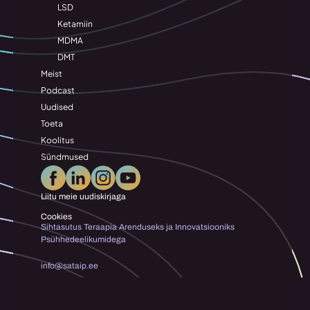
LSD
Ketamiin
MDMA
DMT
Meist
Podcast
Uudised
Toeta
Koolitus
Sündmused
Liitu meie uudiskirjaga
Cookies
Sihtasutus Teraapia Arenduseks ja Innovatsiooniks 
Psühhedeelikumidega
info@sataip.ee