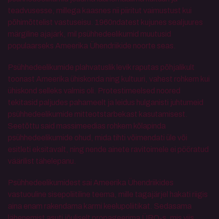
teadvusesse, millega kaasnes nii piiritut vaimustust kui 
põhimõttelist vastuseisu. 1960ndatest kujunes sealjuures 
märgiline ajajärk, mil psühhedeelikumid muutusid 
populaarseks Ameerika Ühendriikide noorte seas. 
Psühhedeelikumide plahvatuslik levik raputas põhjalikult 
toonast Ameerika ühiskonda ning kultuuri, vahest rohkem kui 
ühiskond selleks valmis oli. Protestimeelsed noored 
tekitasid paljudes pahameelt ja leidus hulganisti juhtumeid 
psühhedeelikumide mitteotstarbekast kasutamisest. 
Seetõttu said massimeedias rohkem kõlapinda 
psühhedeelikumide ohud, mida tihti võimendati üle või 
esitleti eksitavalt, ning nende ainete ravitoimele ei pööratud 
väärilist tähelepanu. 
Psühhedeelikumidest sai Ameerika Ühendriikides 
vastuouline sisepoliitiline teema, mille tagajärjel hakati riigis 
aina enam rakendama karmi keelupoliitikat. Sedasama 
lähenemist asuti jõuliselt propageerima ÜRO-s, mis viis 