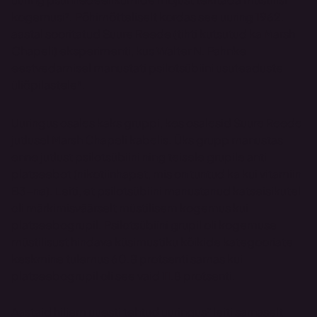
kogemusi⁷. Põhimõtteliselt kordas see uuring 1962. 
aastal sooritatud Suure Reede (tihti kutsutud ka Marsh 
Chapeli) eksperimenti, kus Walter N. Pahnke 
eestvedamisel manustati psilotsübiini usuteaduste 
üliõpilastele⁸. 
Uuringus osales kaks gruppi, kes osalesid Suure Reede 
jutlusel Marsh Chapeli kabelis. Üks grupp manustas 
enne jutlust psilotsübiini ning teisele grupile anti 
platseebot (nikotiinhapet, mis on tuntud ka kui vitamiin 
B3-na). Leiti, et psilotsübiini manustanud katseisikutel 
oli märkimisväärselt müstilisem kogemus kui 
platseebogrupil. Psilotsübiini grupil oli kogemuse 
müstilisust hindava küsimustiku kõikide kategooriate 
keskmine tulemus 60.8 protsenti samas kui 
platseebogrupil oli see vaid 11.8 protsenti.
Aastaid hiljem uuesti tehtud uuringus⁷ leiti sarnaselt 