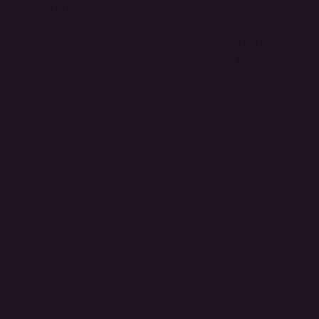
Näiteks on hiljutised III faasi kliinilised uuringud 
näidanud MDMA-toetatud teraapia kasulikkust raske 
post-traumaatilise stressihäire ravis²²⁻²³. Ühes neist 
uuringustest leiti, et 18 nädalat pärast uuringu algust 
kaotas 67 protsenti osalejatest PTSH diagnoosi 
võrreldes platseebogrupi 32 protsendiga²². 
Uuringud on näidanud, et psilotsübiini, MDMA ja teiste 
psühhedeelikumide hoolikas ja kontrollitud kasutamine 
võib pakkuda olulist leevendust isegi paljudele 
patsientidele, keda hetkel levinud ravivõimalused ei 
ole aidanud. 
Mitmed uuringud on hinnanud psilotsübiini mõju ravile 
allumatu depressiooni vastu¹² ¹⁷ ³⁰ ³¹. Need on väga 
rasked depressioonijuhud, mille vastu on proovitud 
mitut erinevat ravimit ilma märkimisväärse tulemuseta. 