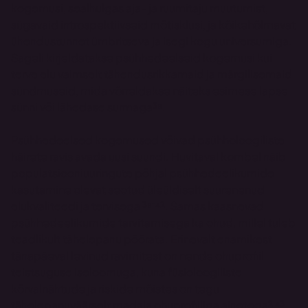
kogemusi, sealhulgas aja- ja ruumitaju muutumist, 
sügavaid introspektiivseid mõtisklusi, ja kõikehõlmavat 
ühendustunnet ümbritseva ja isegi kogu universumiga. 
Sageli kirjeldatakse psühhedeelseid kogemusi kui 
terve elu vaimselt tähendusrikkamaid ja märgilisemaid 
sündmuseid, mida võrreldakse näiteks esimese lapse 
sünni või lähedase surmaga³⁸.
Psühhedeelsed kogemused võivad psühholoogiliste 
häirete ravis avada uusi suundi. Huvitaval kombel näib 
populatsiooniuuringute põhjal psühhedeelikumide 
kasutamine olevat seotud üleüldiselt suurenenud 
elukvaliteedi ja tervisega ³⁸⁻⁴². Samas kaasnevad 
psühhedeelikumide tarvitamisega ka ohud, millel tuleb 
teadlikult tähelepanu pöörata. Erinevalt enamikest 
tänapäeval levinud ravimitest on nende ohuprofiil 
teistsuguse iseloomuga, kuna füsioloogiliste 
kõrvalnähtude ja riskide mõistes on tegu 
tähelepanuväärselt madala ohuprofiiliga ainetega² ⁴³. 