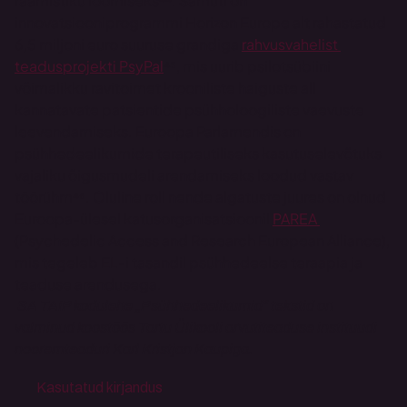
raamistiku loomiseks⁴⁴. Samuti on 
innovatsiooniprogrammi Horizon Europe alt rahastatud 
6,5 miljoni euro suuruse grandiga 
rahvusvahelist 
teadusprojekti PsyPal
⁴⁵, mis uurib psilotsübiini 
võimalikku ravitoimet krooniliste haiguste all 
kannatavate patsientide psühholoogiliste vaevuste 
leevendamiseks. Euroopa Parlamendis on 
psühhedeelikumide terapeutiliseks kasutuselevõtuks 
vajaliku õigusmudeli arendamiseks loodud vastav 
töörühm⁴⁶. Oluline roll nende algatuste juures on olnud 
Euroopa-ülesel katusorganisatsioonil 
PAREA 
(Psychedelic Access and Research European Alliance), 
mis tegeleb EL-i tasandil psühhedeelse teraapia ja 
teaduse arendusega. 
 SA TAIP kodulehe „Psühhedeelikumid“ tekstid on 
valminud koostöös Tartu Ülikooli arvutiteaduse instituudi 
nooremteaduri Karl Kristjan Kaupiga.
Kasutatud kirjandus