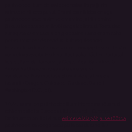
psühhedeelikumide ravipotentsiaalile paljude 
vaimsete häirete puhul. Enamikes riikides on aga 
psühhedeelsete ravimite omamine ja käitlemine 
jätkuvalt ebaseaduslik või rangelt piiratud. Toetudes 
uuringute tulemustele on globaalselt aina enam näha 
pöördumist nende seaduslikult reguleeritud 
terapeutilise kasutamise poole. Teerajajateks on teiste 
seas olnud Šveits, Holland, Austraalia, Tšehhi, Portugal, 
Iisrael, Kanada, Jamaika ja Costa Rica. Samuti võib 
Ameerika Ühendriikides näha aina enam 
seadusandlikke muutuseid osariikide ja linnade 
tasandil (Oregon, Colorado, Oakland, Detroit, 
Washington D.C. jpt).
2024. aastal on psühhedeelikumide teema tõusnud 
rohkem esile ka Euroopa Liidu tasandil. Euroopa 
Ravimiamet on läbi viinud 
esimese laiapõhjalise töötoa
psühhedeelse toega teraapiale seadusandliku 