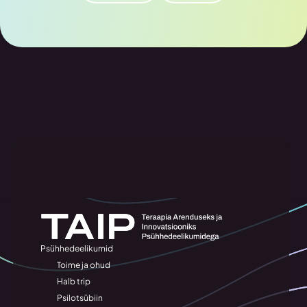
Psühhedeelikumid
Toime ja ohud
Halb trip
Psilotsübiin