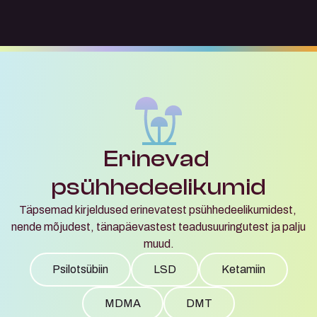
Erinevad 
psühhedeelikumid
Täpsemad kirjeldused erinevatest psühhedeelikumidest, 
nende mõjudest, tänapäevastest teadusuuringutest ja palju 
muud.
Psilotsübiin
LSD
Ketamiin
MDMA
DMT