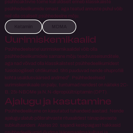
psühhoaktiivne toime küll üldiselt erineb klassikaliste 
psühhedeelikumide omast, aga teatud annuste puhul võib 
neil olla osaliselt psühhedeelne mõju. 
Ketamiin
MDMA
Uurimiskemikaalid
Psühhedeelsetel uurimiskemikaalidel võib olla 
psühhedeelikumidele sarnane mõju teadvusseisunditele, 
aga nad võivad olla klassikalistest psühhedeelikumidest 
füsioloogiliselt ohtlikumad. tihti puuduvad nende ohuprofiili 
kohta usaldusväärsed andmed². Psühhedeelseid 
uurimiskemikaale on palju, tuntuimad nendest on näiteks 2C-
B, 25i-NBOMe ja N,N-dipropüültrüptamiin (DPT).
Ajalugu ja kasutamine
Psühhedeelikume on kasutatud tuhandeid aastaid. Nende 
ajalugu ulatub põlisrahvaste rituaalidest tänapäevaste 
subkultuurideni. Alates 20. sajandi keskpaigast hakkasid 
psühhedeelikumid jõudma läänemaailma kultuuri ja 