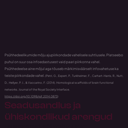
Psühhedeelikumide mõju ajupiirkondade vahelisele suhtlusele. Platseebo 
puhul on suur osa infoedastusest vaid paari piirkonna vahel. 
Psühhedeelse aine mõjul aga tõuseb märkimisväärselt infovahetuse ka 
teiste piirkondade vahel. 
(Petri, G., Expert, P., Turkheimer, F., Carhart-Harris, R., Nutt, 
D., Hellyer, P. J., & Vaccarino, F. (2014). Homological scaffolds of brain functional 
networks. Journal of the Royal Society Interface. 
https://doi.org/10.1098/rsif.2014.0873
)
Seadusandlus ja 
ühiskondlikud arengud
Kaasaegne teadustöö viitab üha enam 