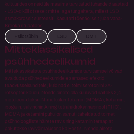
kultuurides on neid üle maailma tarvitatud tuhandeid aastaid 
- LSD-d küll otseselt mitte, aga tungaltera, millest LSD 
esmakordselt sünteesiti, kasutati tõenäoliselt juba Vana-
Kreeka rituaalides¹.
Psilotsübiin
LSD
DMT
Mitteklassikalised 
psühhedeelikumid
Mitteklassikaliste psühhedeelikumide tarvitamisel võivad 
avalduda psühhedeelikumidele sarnased efektid 
teadvusseisunditele, kuid nad ei toimi serotoniini 2A-
retseptori kaudu. Nende ainete alla kuuluvad näiteks 3,4-
metüleen-dioksü-N-metüülamfetamiin (MDMA), ketamiin, 
ibogaiin, salvinoriin A ning tetrahüdrokannabinool (THC). 
MDMA ja ketamiini puhul on samuti täheldatud toimet 
psühholoogiliste häirete ravis ning ketamiiniteraapiat 
pakutakse ravivõimalusena ka Eestis. Nende ainete 