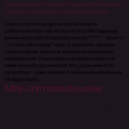
tähelepanuväärne, et juba üks 25 mg psilotsübiini sessioon 
võib aidata ravile mitte alluva depressiooni patsiente.
Lisaks on mitmed uuringud uurinud klassikaliste 
psühhedeelikumide mõju elu lõpu või eluohtliku haigusega 
kaasnevatele psühholoogilistele häiretele¹⁸ ¹⁹ ³⁴⁻³⁷. Suurim (n 
= 51) kontrollitud uuring¹⁹ leidis, et psilotsübiin vähendas 
märkimisväärselt ärevuse ja depressiooni sümptomeid 
vähipatsientidel. 6 kuud pärast psilotsübiini sessiooni oli 
täielik ravivastus depressioonile 65% ja ärevusele 57% 
patsientidest. Lisaks tõusis 80% katseisikute üldine heaolu 
või eluga rahulolu.
Mõju inimteadvusele
Psühhedeelikumide mõju võib olla äärmiselt 
mitmekesine ja sõltub muuhulgas teguritest nagu 
annus, keskkond ja kasutaja isiklik psühholoogiline 
seisund ning häälestatus. Nad võivad esile kutsuda 
äärmiselt intensiivseid visuaalseid ja emotsionaalseid 