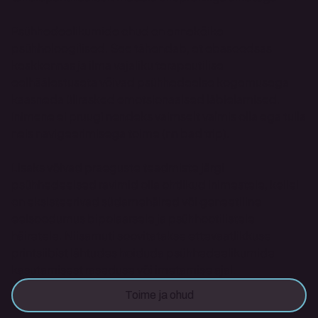
Psühhedeelikumide ohud on ennekõike 
psühholoogilised. See tähendab, et ebasoodsas 
keskkonnas ja ilma vajaliku terapeutilise 
eelhäälestuseta võivad psühhedeelse kogemusega 
kaasneda ülirasked emotsionaalsed läbielamised. 
Inimene ei pruugi nendeks vaimselt valmis olla ega tulla 
neis navigeerimisega toime (nn bad trip). 
Lisaks võivad praeguste teadmiste järgi 
psühhedeelsed ravimid olla ohtlikud inimestele, kellel 
on eksisteerivad südamehäired või geneetiline 
eelsoodumus bipolaarsele ja psühhootilistele 
häiretele. Niisamuti soovitatakse ettevaatlikkuse 
printsiibist lähtudes hoiduda psühhedeelikumide 
kasutamisest raseduse või imetamise ajal.
Toime ja ohud