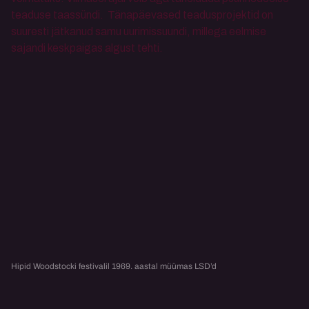
teaduse taassündi.  Tänapäevased teadusprojektid on 
suuresti jätkanud samu uurimissuundi, millega eelmise 
sajandi keskpaigas algust tehti.
Hipid Woodstocki festivalil 1969. aastal müümas LSD’d