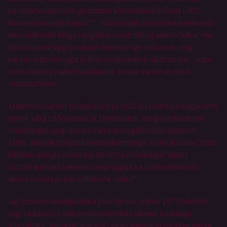
psühhedeelikumide globaalse kriminaliseerimiseni ÜRO 
konventsioonide kaudu³⁻⁴. Nõnda liigitati psühhedeelikumid 
ülemaailmselt kõige rangemini kontrollitud ainete hulka, mis 
definitsiooni järgi peaksid olema kõrge sõltuvus- ning 
kuritarvitamisohuga ja ilma meditsiinilise väärtuseta.  Juba 
toona leidsid paljud teadlased, et see samm ei olnud 
teaduspõhine.
Märkimisväärset teadustööd nii LSD kui psilotsübiiniga tehti 
nimelt juba 1950ndatel ja 1960ndatel, isegi kui nüüdsete 
standardite järgi esines metodoloogilisi vajakajäämisi. 
1965. aastaks oli psühhedeelikumidega sooritatud üle 1000 
kliinilise uuringu enam kui 40 000 patsiendiga⁵ leides 
lootustandvaid tulemusi muu hulgas ka sõltuvushäirete, 
depressiooni ja ärevushäirete vastu⁶. 
Agressiivne keelupoliitika jõustamine alates 1970ndatest 
tegi teadustöö jätkamise enamikes riikides peaaegu 
võimatuks. Viimasel ajal võib aga täheldada psühhedeelse 