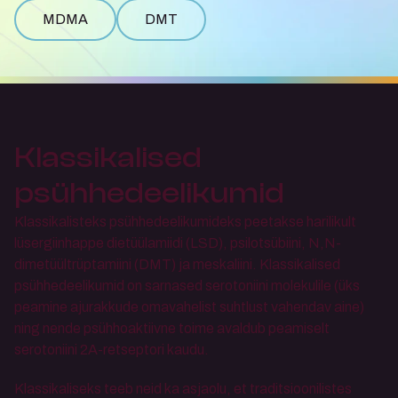
MDMA
DMT
Klassikalised 
psühhedeelikumid
Klassikalisteks psühhedeelikumideks peetakse harilikult 
lüsergiinhappe dietüülamiidi (LSD), psilotsübiini, N,N-
dimetüültrüptamiini (DMT) ja meskaliini. Klassikalised 
psühhedeelikumid on sarnased serotoniini molekulile (üks 
peamine ajurakkude omavahelist suhtlust vahendav aine) 
ning nende psühhoaktiivne toime avaldub peamiselt 
serotoniini 2A-retseptori kaudu.
Klassikaliseks teeb neid ka asjaolu, et traditsioonilistes 