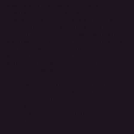
varasemaga, et religioosse soodumusega inimestele 
võivad psühhedeelikumid sobivas keskkonnas 
tekitada müstilisi kogemusi. Vastava enesekohase 
küsimustiku järgi leiti, et 61% katseisikutest koges 
“täielikku müstilist kogemust”. Lisaks väitis enamus 
katses osalenuid, et kogemus tõstis nende heaolu ja 
eluga rahulolu isegi 14 kuud hiljem⁹. Uuringus leitud 
kasulikele psühholoogilistele mõjudele toetudes 
hakati rohkem uurima ka psühhedeelikumide 
rakendamist teraapias. 
Viimase kahe kümnendi jooksul on teaduslik huvi 
psühhedeelikumide vastu märgatavalt kasvanud. Seda 
kannustab peamiselt psühhedeelsete ravimite 
potentsiaal ravida depressiooni¹⁰⁻¹⁷ ärevuse¹⁸⁻²¹, 
PTSH²²⁻²⁶ ja sõltuvushäirete²⁷⁻²⁹ all kannatavate 
inimeste sümptomeid.