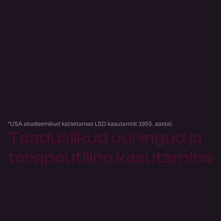
"USA akadeemikud katsetamas LSD kasutamist 1955. aastal.
Teaduslikud uuringud ja 
terapeutiline kasutamine
Kuigi mõnes riigis jätkati väiksemal määral 
teadustööga ka pärast nende keelamist (eeskätt 
Šveitsis), oli märgilise tähtsusega just Roland R. 
Griffithsi ja kolleegide poolt 2006. aastal avaldatud 
uuring psühhedeelikumide mõjust tekitada müstilisi 