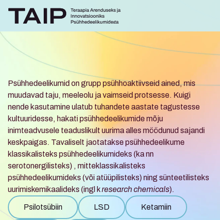
Psühhedeelikumid on grupp psühhoaktiivseid ained, mis 
muudavad taju, meeleolu ja vaimseid protsesse. Kuigi 
nende kasutamine ulatub tuhandete aastate tagustesse 
Mis
on
psühhedeelikumid?
kultuuridesse, hakati psühhedeelikumide mõju 
inimteadvusele teaduslikult uurima alles möödunud sajandi 
keskpaigas. Tavaliselt jaotatakse psühhedeelikume 
klassikalisteks psühhedeelikumideks (ka nn 
serotonergilisteks) , mitteklassikalisteks 
psühhedeelikumideks (või atüüpilisteks) ning sünteetilisteks 
uurimiskemikaalideks (ingl k 
research chemicals
).
Psilotsübiin
LSD
Ketamiin