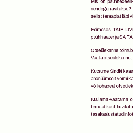
Mis on psühhedeelik
nendega ravitakse? 
sellist teraapiat läbi v
Esimeses TAIP LIVE’
psühhiaater ja SA TA
Otseülekanne toimub 
Vaata otseülekannet 19
Kutsume Sindki kaas
anonüümselt vormi kau
või kohapeal otseülek
Kuulama-vaatama on o
temaatikast huvitatu
tasakaalustatud infot