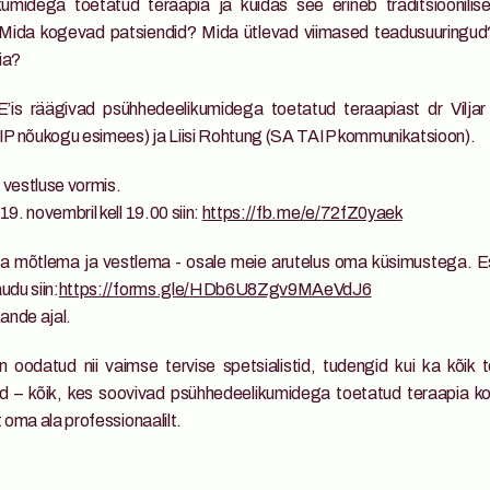
umidega toetatud teraapia ja kuidas see erineb traditsioonilise
Mida kogevad patsiendid? Mida ütlevad viimased teadusuuringud?
iia?
is räägivad psühhedeelikumidega toetatud teraapiast dr Viljar V
IP nõukogu esimees) ja Liisi Rohtung (SA TAIP kommunikatsioon).
vestluse vormis. 
. novembril kell 19.00 siin: 
https://fb.me/e/72fZ0yaek
a mõtlema ja vestlema - osale meie arutelus oma küsimustega. Es
du siin:
https://forms.gle/HDb6U8Zgv9MAeVdJ6
ande ajal.
odatud nii vaimse tervise spetsialistid, tudengid kui ka kõik t
d – kõik, kes soovivad psühhedeelikumidega toetatud teraapia ko
 oma ala professionaalilt.