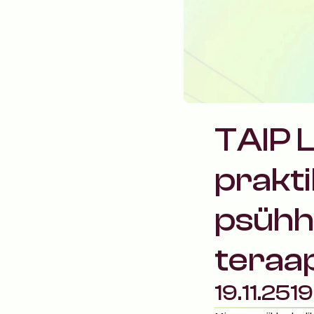
TAIP L
praktik
psühh
teraa
19.11.25
19