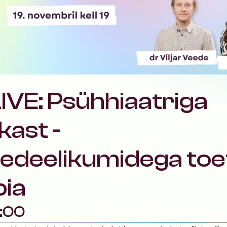
IVE: Psühhiaatriga 
ast - 
edeelikumidega toe
pia
:00