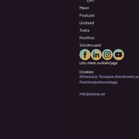
DMT
Meist
Podcast
Uudised
Toeta
Koolitus
Sündmused
Liitu meie uudiskirjaga
Cookies
Sihtasutus Teraapia Arenduseks ja 
Psühhedeelikumidega
info@sataip.ee