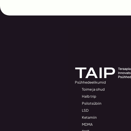
Psühhedeelikumid
Toime ja ohud
Halb trip
Psilotsübiin
LSD
Ketamiin
MDMA