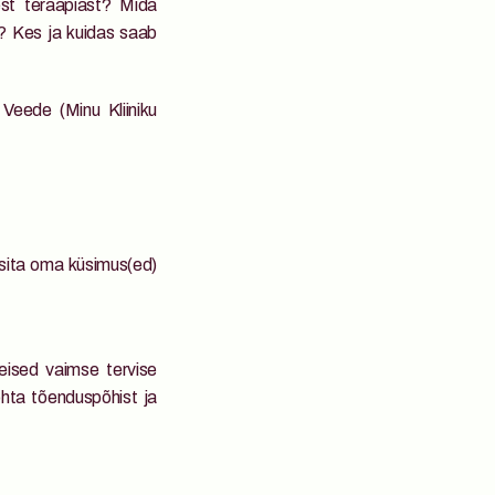
st teraapiast? Mida 
 Kes ja kuidas saab 
eede (Minu Kliiniku 
ita oma küsimus(ed) 
eised vaimse tervise 
hta tõenduspõhist ja 