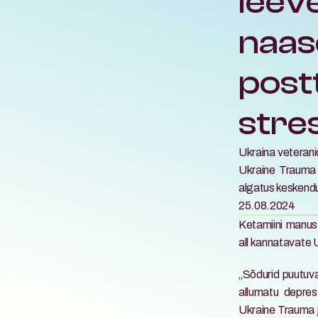
leeve
naas
postt
stre
Ukraina veteranid
Ukraine Trauma 
algatus keskendub
25.08.2024
Ketamiini manust
all kannatavate 
„Sõdurid puutuva
allumatu depress
Ukraine Trauma j