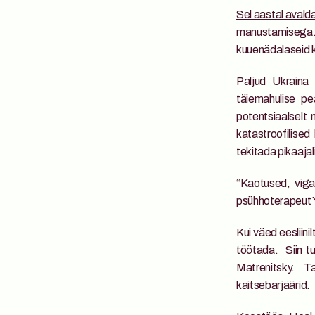
Sel aastal avalda
manustamisega. 
kuuenädalaseid k
Paljud Ukraina 
täiemahulise pe
potentsiaalselt
katastroofilised
tekitada pikaajal
“Kaotused, vigas
psühhoterapeut Y
Kui väed eesliini
töötada.  Siin t
Matrenitsky. T
kaitsebarjäärid. 