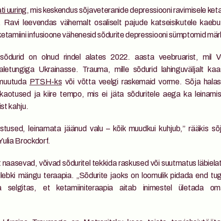
ti uuring
, mis keskendus sõjaveteranide depressiooni ravimisele keta
Ravi leevendas vähemalt osaliselt pajude katseisikutele kaebus
etamiini infusioone vähenesid sõdurite depressiooni sümptomid mär
sõdurid on olnud rindel alates 2022. aasta veebruarist, mil 
aletungiga Ukrainasse. Trauma, mille sõdurid lahinguväljalt kaa
 muutuda 
PTSH-ks
 või võtta veelgi raskemaid vorme. Sõja halas
 kaotused ja kiire tempo, mis ei jäta sõduritele aega ka leinamis
ist kahju.
tused, leinamata jäänud valu – kõik muudkui kuhjub,” rääkis sõja 
ulia Brockdorf.  
lt naasevad, võivad sõduritel tekkida raskused või suutmatus läbiela
ulebki mängu teraapia. „Sõdurite jaoks on loomulik pidada end tuge
a selgitas, et ketamiiniteraapia aitab inimestel ületada om