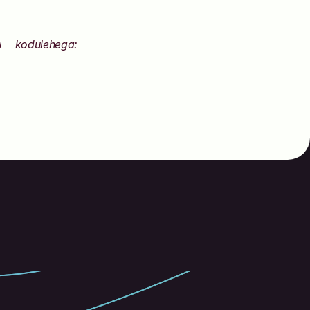
Tutvu ka Ukraina Psühhedeelse Teadusuuringute Ühenduse UPRA kodulehega: 