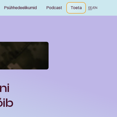
Psühhedeelikumid
Podcast
Toeta
EE
/
EN
i 
ib 