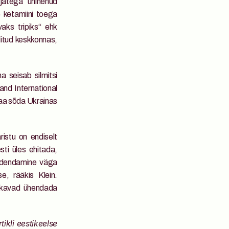
atega ühinenud 
ketamiini toega 
ks tripiks“ ehk 
litud keskkonnas, 
 seisab silmitsi 
nd International 
aa sõda Ukrainas 
istu on endiselt 
ti üles ehitada, 
edendamine väga 
, rääkis Klein. 
skavad ühendada 
ikli eestikeelse 