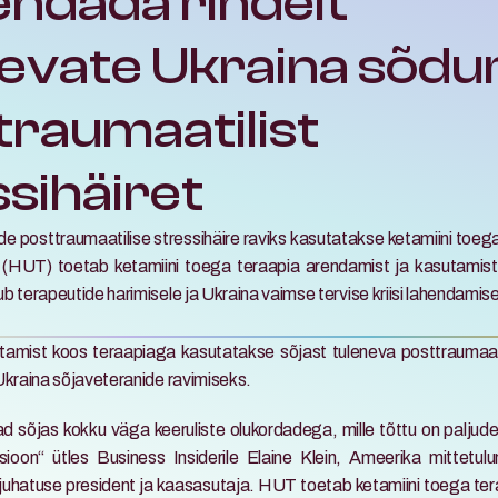
ndada rindelt 
evate Ukraina sõduri
raumaatilist 
ssihäiret
e posttraumaatilise stressihäire raviks kasutatakse ketamiini toega 
(HUT) toetab ketamiini toega teraapia arendamist ja kasutamist
 terapeutide harimisele ja Ukraina vaimse tervise kriisi lahendamise
amist koos teraapiaga kasutatakse sõjast tuleneva posttraumaatil
Ukraina sõjaveteranide ravimiseks.
d sõjas kokku väga keeruliste olukordadega, mille tõttu on paljudel
ioon“ ütles Business Insiderile Elaine Klein, Ameerika mittetulu
uhatuse president ja kaasasutaja. HUT toetab ketamiini toega ter