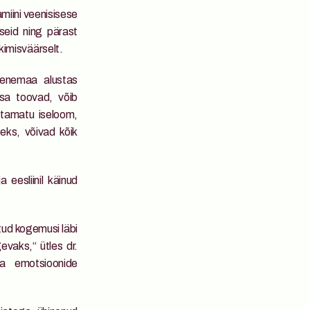
miini veenisisese 
eid ning pärast 
kimisväärselt.
Venemaa alustas 
sa toovad, võib 
tamatu iseloom, 
eks, võivad kõik 
eesliinil käinud 
tud kogemusi läbi 
vaks,“ ütles dr. 
a emotsioonide 