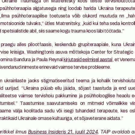
Ukraine Traumaga on Matrenitsky koos teiste tervishoiutöötaj
 psühhoteraapia algatusega ning loodab harida Ukraina terapeute 
„Ilma psühhoteraapilise toetuseta võib olukord muutuda nn „halva
motsioonide tulvaks,“ ütles Matrenitsky, „kuid kui teha seda kontrol
ud spetsialistide abil, siis saame kogu trauma koos läbi töötada.“
praegu alles pilootfaasis, keskendub grupiteraapiale, kuna Ukraina
ervise kriisiga. Washingtonis asuva mõttekoja Center for Strategic a
Romina Bandura ja Paula Reynal 
kirjutasid eelmisel aastal
, et Venem
süvendanud inimeste erinevaid vaimse tervise probleeme.
n ukrainlaste jaoks stigmatiseeritud teema ja kohalik tervishoiutar
sid uurijad. “Ukraina püüab ellu jääda, sõjast taastuda ja end uues
liteetse vaimse tervishoiu pakkumine ja psühholoogilise heaolu 
astumisel.” Taastumise saavutamiseks on mitmeid võimalikke viise
ame välja koolitada sadu või isegi tuhandeid terapeute, kes o
aktikaid Ukrainale omase kultuuriga, et sõjaveterane aidata.”
ritkkel ilmus 
Business Insideris 21. juulil 2024
. TAIP avaldab art