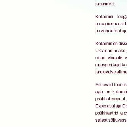
ja uurimist. 
Ketamiini toeg
teraapiaseansi t
tervishoiutöötaja
Ketamiin on disso
Ukrainas heaks 
olnud võimalik 
ninasprei kujul
 ka
järelevalve all m
Erinevaid teenuse
aga on ketamiin
psühhoterapeut,
Expio asutaja Dr.
psühhiaatrid ja 
sellest sõltuvusse