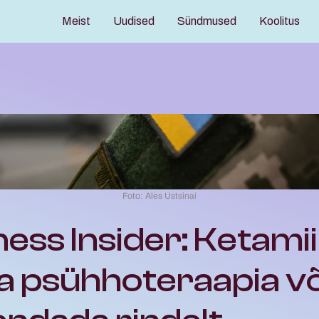
Meist
Uudised
Sündmused
Koolitus
Foto: Ales Ustsinai
ess Insider: Ketamiin
a psühhoteraapia võ