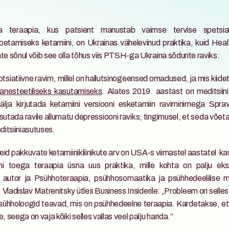
a teraapia, kus patsient manustab vaimse tervise spetsialist
oetamiseks ketamiini, on Ukrainas vähelevinud praktika, kuid Hea
te sõnul võib see olla tõhus viis PTSH-ga Ukraina sõdurite raviks.
tsiatiivne ravim, millel on hallutsinogeensed omadused, ja mis kiidet
anesteetiliseks kasutamiseks
. Alates 2019. aastast on meditsiin
välja kirjutada ketamiini versiooni esketamiin raviminimega Spr
sutada ravile allumatu depressiooni raviks, tingimusel, et seda võetak
editsiiniasutuses.
id pakkuvate ketamiinikliinikute arv on USA-s viimastel aastatel  ka
i toega teraapia üsna uus praktika, mille kohta on palju eksia
 autor ja Psühhoteraapia, psühhosomaatika ja psühhedeelilise med
 Vladislav Matrenitsky ütles Business Insiderile: „Probleem on selles
psühholoogid teavad, mis on psühhedeelne teraapia. Kardetakse, et
, seega on vaja kõiki selles vallas veel palju harida.”