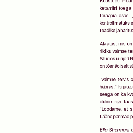
Koostöös Heal 
ketamiini toega
teraapia osas. 
kontrollimatuks e
teadlike ja harit
Algatus, mis on 
riikliku vaimse t
Studies uurijad 
on tõenäoliselt 
„Vaimne tervis o
habras,“ kirjuta
seega on ka kva
oluline riigi ta
“Loodame, et sa
Lääne parimad pr
Ella Shermani a