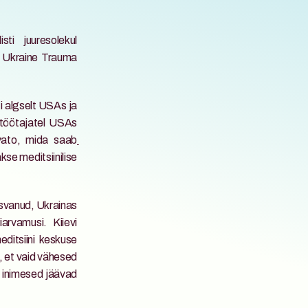
i juuresolekul 
l Ukraine Trauma 
i algselt USAs ja 
itöötajatel USAs 
avato, mida saab
se meditsiinilise 
svanud, Ukrainas 
rvamusi. Kiievi 
itsiini keskuse 
, et vaid vähesed 
 inimesed jäävad 