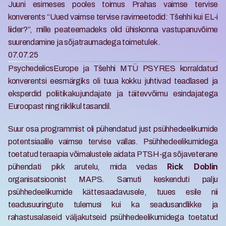
Juuni esimeses pooles toimus Prahas vaimse tervise 
konverents “Uued vaimse tervise ravimeetodid: Tšehhi kui EL-i 
liider?”, mille peateemadeks olid ühiskonna vastupanuvõime 
suurendamine ja sõjatraumadega toimetulek. 
07.07.25
PsychedelicsEurope ja Tšehhi MTÜ PSYRES korraldatud 
konverentsi eesmärgiks oli tuua kokku juhtivad teadlased ja 
eksperdid poliitikakujundajate ja täitevvõimu esindajatega 
Euroopast ning riiklikul tasandil. 
Suur osa programmist oli pühendatud just psühhedeelikumide 
potentsiaalile vaimse tervise vallas. Psühhedeelikumidega 
toetatud teraapia võimalustele aidata PTSH-ga sõjaveterane 
pühendati pikk arutelu, mida vedas 
Rick Doblin 
organisatsioonist MAPS. Samuti keskenduti palju 
psühhedeelikumide kättesaadavusele, tuues esile nii 
teadusuuringute tulemusi kui ka seadusandlikke ja 
rahastusalaseid väljakutseid psühhedeelikumidega toetatud 