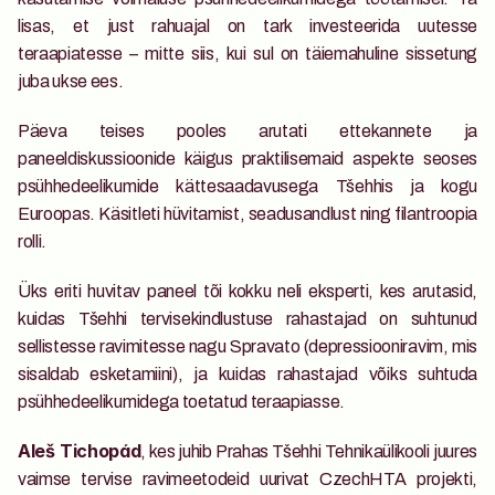
lisas, et just rahuajal on tark investeerida uutesse 
teraapiatesse – mitte siis, kui sul on täiemahuline sissetung 
juba ukse ees.
Päeva teises pooles arutati ettekannete ja 
paneeldiskussioonide käigus praktilisemaid aspekte seoses 
psühhedeelikumide kättesaadavusega Tšehhis ja kogu 
Euroopas. Käsitleti hüvitamist, seadusandlust ning filantroopia 
rolli.
Üks eriti huvitav paneel tõi kokku neli eksperti, kes arutasid, 
kuidas Tšehhi tervisekindlustuse rahastajad on suhtunud 
sellistesse ravimitesse nagu Spravato (depressiooniravim, mis 
sisaldab esketamiini), ja kuidas rahastajad võiks suhtuda 
psühhedeelikumidega toetatud teraapiasse.
, kes juhib Prahas Tšehhi Tehnikaülikooli juures 
Aleš Tichopád
vaimse tervise ravimeetodeid uurivat CzechHTA projekti, 