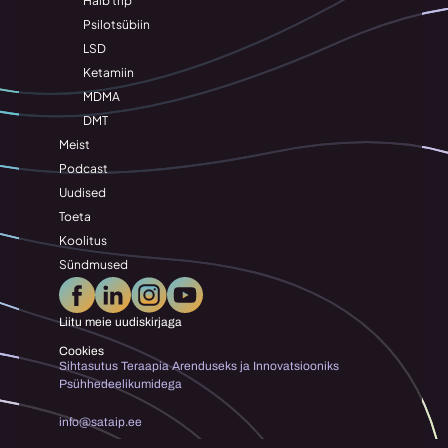
Halb trip
Psilotsübiin
LSD
Ketamiin
MDMA
DMT
Meist
Podcast
Uudised
Toeta
Koolitus
Sündmused
Liitu meie uudiskirjaga
Cookies
Sihtasutus Teraapia Arenduseks ja Innovatsiooniks 
Psühhedeelikumidega
info@sataip.ee