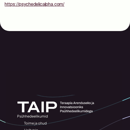
https://psychedelicalpha.com/
Psühhedeelikumid
Toime ja ohud