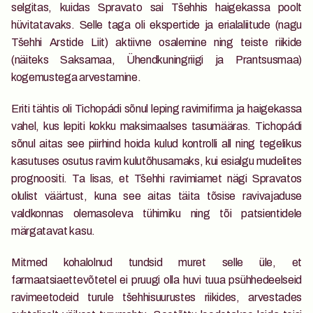
selgitas, kuidas Spravato sai Tšehhis haigekassa poolt 
hüvitatavaks. Selle taga oli ekspertide ja erialaliitude (nagu 
Tšehhi Arstide Liit) aktiivne osalemine ning teiste riikide 
(näiteks Saksamaa, Ühendkuningriigi ja Prantsusmaa) 
kogemustega arvestamine. 
Eriti tähtis oli Tichopádi sõnul leping ravimifirma ja haigekassa 
vahel, kus lepiti kokku maksimaalses tasumääras. Tichopádi 
sõnul aitas see piirhind hoida kulud kontrolli all ning tegelikus 
kasutuses osutus ravim kulutõhusamaks, kui esialgu mudelites 
prognoositi. Ta lisas, et Tšehhi ravimiamet nägi Spravatos 
olulist väärtust, kuna see aitas täita tõsise ravivajaduse 
valdkonnas olemasoleva tühimiku ning tõi patsientidele 
märgatavat kasu.
Mitmed kohalolnud tundsid muret selle üle, et 
farmaatsiaettevõtetel ei pruugi olla huvi tuua psühhedeelseid 
ravimeetodeid turule tšehhisuurustes riikides, arvestades 