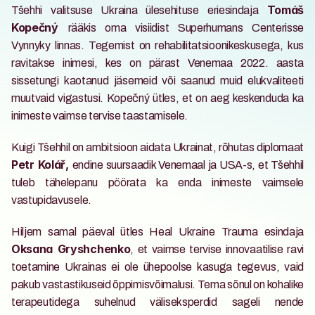
Tšehhi valitsuse Ukraina ülesehituse eriesindaja 
Tomáš 
rääkis oma visiidist Superhumans Centerisse 
Kopečný 
Vynnyky linnas. Tegemist on rehabilitatsioonikeskusega, kus 
ravitakse inimesi, kes on pärast Venemaa 2022. aasta 
sissetungi kaotanud jäsemeid või saanud muid elukvaliteeti 
muutvaid vigastusi. Kopečný ütles, et on aeg keskenduda ka 
inimeste vaimse tervise taastamisele.
Kuigi Tšehhil on ambitsioon aidata Ukrainat, rõhutas diplomaat
endine suursaadik Venemaal ja USA-s, et Tšehhil 
Petr Kolář, 
tuleb tähelepanu pöörata ka enda inimeste vaimsele 
vastupidavusele.
Hiljem samal päeval ütles Heal Ukraine Trauma esindaja 
, et vaimse tervise innovaatilise ravi 
Oksana Gryshchenko
toetamine Ukrainas ei ole ühepoolse kasuga tegevus, vaid 
pakub vastastikuseid õppimisvõimalusi. Tema sõnul on kohalike 
terapeutidega suhelnud väliseksperdid sageli nende 