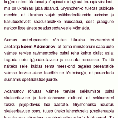
kogemustest üllatunud ja õppinud midagi uut teraapiaviisidest, 
mis on ukrainlasi juba aidanud. Gryshchenko tuletas publikule 
meelde, et Ukrainas vajab psühhedeelikumide uurimine ja 
kasutuselevõtt seadusandlikke muudatusi, sest praegune 
narkootiliste ainete seadus seda veel ei võimalda.
Samas arutelupaneelis rõhutas Ukraina terviseministri 
asetäitja 
, et tema ministeerium saab uute 
Edem Adamanov
vaimse tervise ravimeetodite puhul teha kahte olulist asja: 
tagada neile ligipääsetavuse ja suunata ressursse. Ta tõi 
näiteks selle, kuidas tema meeskond tegeles perearstide 
vaimse tervise alase teadlikkuse tõstmisega, et parandada 
suunamisi spetsialistide juurde.
Adamanov rõhutas vaimse tervise sekkumiste puhul 
skaleeritavuse ja taskukohasuse olulisust, et sekkumistel 
tekiks järjepidevus läbi aastate. Gryshchenko nõustus 
skaleeritavuse osas, tuues üheks lahenduseks grupiteraapia 
kasutamise võimaluse psühhedeelikumidega töötamisel. Ta 