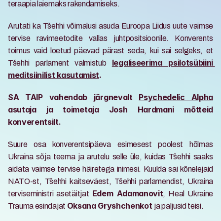
teraapia laiemaks rakendamiseks. 
Arutati ka Tšehhi võimalusi asuda Euroopa Liidus uute vaimse 
tervise ravimeetodite vallas juhtpositsioonile. Konverents 
toimus vaid loetud päevad pärast seda, kui sai selgeks, et 
Tšehhi parlament valmistub 
legaliseerima psilotsübiini 
meditsiinilist kasutamist
.
SA TAIP vahendab järgnevalt 
Psychedelic Alpha
asutaja ja toimetaja Josh Hardmani mõtteid 
konverentsilt.
Suure osa konverentsipäeva esimesest poolest hõlmas 
Ukraina sõja teema ja arutelu selle üle, kuidas Tšehhi saaks 
aidata vaimse tervise häiretega inimesi. Kuulda sai kõnelejaid 
NATO-st, Tšehhi kaitseväest, Tšehhi parlamendist, Ukraina 
terviseministri asetäitjat 
, Heal Ukraine 
Edem Adamanovit
Trauma esindajat 
ja paljusid teisi.
Oksana Gryshchenkot 