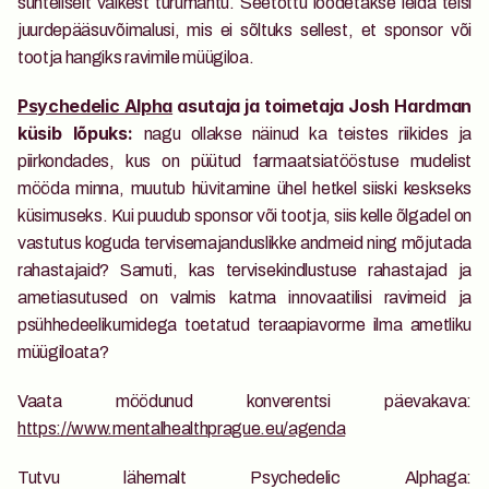
suhteliselt väikest turumahtu. Seetõttu loodetakse leida teisi 
juurdepääsuvõimalusi, mis ei sõltuks sellest, et sponsor või 
tootja hangiks ravimile müügiloa.
Psychedelic Alpha
 asutaja ja toimetaja Josh Hardman 
nagu ollakse näinud ka teistes riikides ja 
küsib lõpuks: 
piirkondades, kus on püütud farmaatsiatööstuse mudelist 
mööda minna, muutub hüvitamine ühel hetkel siiski keskseks 
küsimuseks. Kui puudub sponsor või tootja, siis kelle õlgadel on 
vastutus koguda tervisemajanduslikke andmeid ning mõjutada 
rahastajaid? Samuti, kas tervisekindlustuse rahastajad ja 
ametiasutused on valmis katma innovaatilisi ravimeid ja 
psühhedeelikumidega toetatud teraapiavorme ilma ametliku 
müügiloata?
Vaata möödunud konverentsi päevakava: 
https://www.mentalhealthprague.eu/agenda
Tutvu lähemalt Psychedelic Alphaga: 