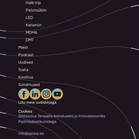
Halb trip
Psilotsübiin
LSD
Ketamiin
MDMA
DMT
Meist
Podcast
Uudised
Toeta
Koolitus
Sündmused
Liitu meie uudiskirjaga
Cookies
Sihtasutus Teraapia Arenduseks ja Innovatsiooniks 
Psühhedeelikumidega
info@sataip.ee