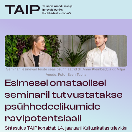
Seminaril esinevad teiste seas psühhiaatrid dr. Anne Kleinberg ja dr. Viljar 
Veede. Foto: Sven Tupits
Esimesel omataolisel 
seminaril tutvustatakse 
psühhedeelikumide 
ravipotentsiaali
Sihtasutus TAIP korraldab 14. jaanuaril Kultuurikatlas tulevikku 