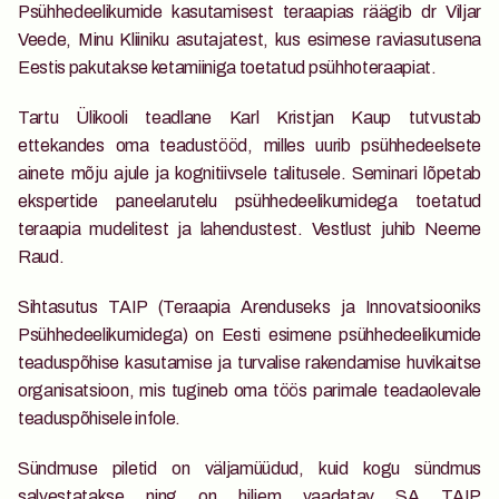
Psühhedeelikumide kasutamisest teraapias räägib dr Viljar 
Veede, Minu Kliiniku asutajatest, kus esimese raviasutusena 
Eestis pakutakse ketamiiniga toetatud psühhoteraapiat. 
Tartu Ülikooli teadlane Karl Kristjan Kaup tutvustab 
ettekandes oma teadustööd, milles uurib psühhedeelsete 
ainete mõju ajule ja kognitiivsele talitusele. Seminari lõpetab 
ekspertide paneelarutelu psühhedeelikumidega toetatud 
teraapia mudelitest ja lahendustest. Vestlust juhib Neeme 
Raud.
Sihtasutus TAIP (Teraapia Arenduseks ja Innovatsiooniks 
Psühhedeelikumidega) on Eesti esimene psühhedeelikumide 
teaduspõhise kasutamise ja turvalise rakendamise huvikaitse 
organisatsioon, mis tugineb oma töös parimale teadaolevale 
teaduspõhisele infole.
Sündmuse piletid on väljamüüdud, kuid kogu sündmus 
salvestatakse ning on hiljem vaadatav SA TAIP 