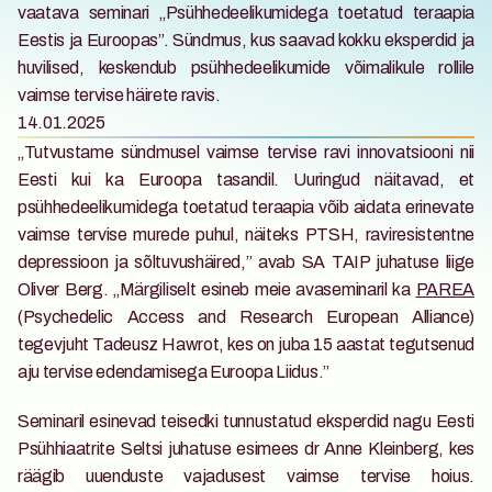
vaatava seminari „Psühhedeelikumidega toetatud teraapia 
Eestis ja Euroopas”. Sündmus, kus saavad kokku eksperdid ja 
huvilised, keskendub psühhedeelikumide võimalikule rollile 
vaimse tervise häirete ravis.
14.01.2025
„Tutvustame sündmusel vaimse tervise ravi innovatsiooni nii 
Eesti kui ka Euroopa tasandil. Uuringud näitavad, et 
psühhedeelikumidega toetatud teraapia võib aidata erinevate 
vaimse tervise murede puhul, näiteks PTSH, raviresistentne 
depressioon ja sõltuvushäired,” avab SA TAIP juhatuse liige 
Oliver Berg. „Märgiliselt esineb meie avaseminaril ka 
PAREA
(Psychedelic Access and Research European Alliance) 
tegevjuht Tadeusz Hawrot, kes on juba 15 aastat tegutsenud 
aju tervise edendamisega Euroopa Liidus.”
Seminaril esinevad teisedki tunnustatud eksperdid nagu Eesti 
Psühhiaatrite Seltsi juhatuse esimees dr Anne Kleinberg, kes 
räägib uuenduste vajadusest vaimse tervise hoius. 