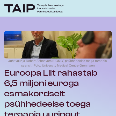
Juhtivuurija Robert Schoevers (UCMG) psühhedeelse toega teraapia 
seansil.  Foto: University Medical Centre Groningen
Euroopa Liit rahastab 
6,5 miljoni euroga 
esmakordselt 
psühhedeelse toega 
teraapia uuringut