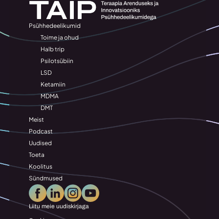
Psühhedeelikumid
Toime ja ohud
Halb trip
Psilotsübiin
LSD
Ketamiin
MDMA
DMT
Meist
Podcast
Uudised
Toeta
Koolitus
Sündmused
Liitu meie uudiskirjaga