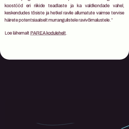
koostööd eri riikide teadlaste ja ka valdkondade vahel, 
keskendudes tõsiste ja hetkel ravile allumatute vaimse tervise 
häirete potentsiaalselt murrangulistele ravivõimalustele.” 
Loe lähemalt 
PAREA kodulehelt
. 