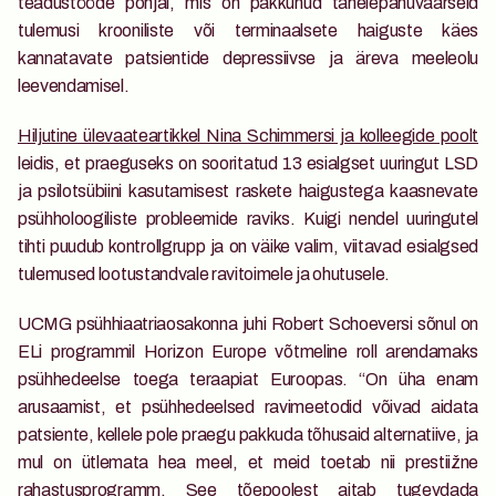
teadustööde põhjal, mis on pakkunud tähelepanuväärseid 
tulemusi krooniliste või terminaalsete haiguste käes 
kannatavate patsientide depressiivse ja äreva meeleolu 
leevendamisel. 
Hiljutine ülevaateartikkel Nina Schimmersi ja kolleegide poolt
leidis, et praeguseks on sooritatud 13 esialgset uuringut LSD 
ja psilotsübiini kasutamisest raskete haigustega kaasnevate 
psühholoogiliste probleemide raviks. Kuigi nendel uuringutel 
tihti puudub kontrollgrupp ja on väike valim, viitavad esialgsed 
tulemused lootustandvale ravitoimele ja ohutusele.
UCMG psühhiaatriaosakonna juhi Robert Schoeversi sõnul on 
ELi programmil Horizon Europe võtmeline roll arendamaks 
psühhedeelse toega teraapiat Euroopas. “On üha enam 
arusaamist, et psühhedeelsed ravimeetodid võivad aidata 
patsiente, kellele pole praegu pakkuda tõhusaid alternatiive, ja 
mul on ütlemata hea meel, et meid toetab nii prestiižne 
rahastusprogramm. See tõepoolest aitab tugevdada 