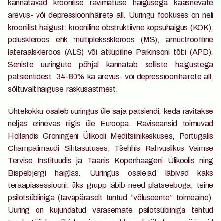
kannatavad kroonilise ravimatuse haigusega kaasnevate 
ärevus- või depressioonihäirete all. Uuringu fookuses on neli 
kroonilist haigust: krooniline obstruktiivne kopsuhaigus (KOK), 
polüskleroos ehk multipleksskleroos (MS), amüotroofiline 
lateraalskleroos (ALS) või atüüpiline Parkinsoni tõbi (APD). 
Seniste uuringute põhjal kannatab selliste haigustega 
patsientidest  34-80% ka ärevus- või depressioonihäirete all, 
sõltuvalt haiguse  raskusastmest.  
Ühtekokku osaleb uuringus üle saja patsiendi, keda ravitakse 
neljas erinevas riigis üle Euroopa. Raviseansid toimuvad 
Hollandis Groningeni Ülikooli Meditsiinikeskuses, Portugalis 
Champalimaudi Sihtasutuses, Tšehhis Rahvuslikus Vaimse 
Tervise Instituudis ja Taanis Kopenhaageni Ülikoolis ning 
Bispebjergi haiglas. Uuringus osalejad läbivad kaks 
teraapiasessiooni: üks grupp läbib need platseeboga, teine 
psilotsübiiniga (tavapäraselt tuntud “võluseente” toimeaine). 
Uuring on kujundatud varasemate psilotsübiiniga tehtud 