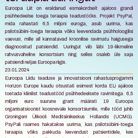
Euroopa Liit on eraldanud esmakordselt ajaloos grandi 
psühhedeelse toega teraapia teadustööks. Projekt PsyPal, 
mida rahastati 6,5 miljoni euroga, asub uurima, kas 
psilotsübiini-toega teraapia võiks leevendada psühholoogilisi 
vaevusi, mille all kannatavad kroonilise ravimatu haigusega 
diagnoositud patsiendid. Uuringut viib läbi 19-liikmeline 
rahvusvaheline konsortsium ning selles osaleb üle saja 
patsiendi neljas Euroopa riigis. 
23.01.2024
Euroopa Liidu teaduse ja innovatsiooni rahastusprogammi 
Horizon Europe kaudu otsustati esimest korda ELi ajaloos 
toetada kliinilist teadustööd psühhedeelsete ravimitega. 6,5 
miljoni euro suurune grant määrati 19 Euroopa 
organisatsioonist koosnevale konsortsiumile, mille tööd juhib 
Groningeni Ülikooli Meditsiinikeskus Hollandis (UCMG). 
PsyPali raames hakatakse uurima, kas psilotsübiini-toega 
teraapia võiks pakkuda leevendust patsientidele, kes 