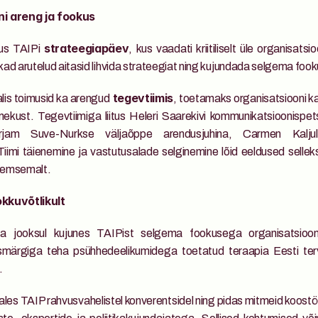
i areng ja fookus
us TAIPi 
, kus vaadati kriitiliselt üle organisatsi
strateegiapäev
ad arutelud aitasid lihvida strateegiat ning kujundada selgema fooku
lis toimusid ka arengud
, toetamaks organisatsiooni kas
 tegevtiimis
ekust. Tegevtiimiga liitus Heleri Saarekivi kommunikatsioonispetsiali
jam Suve-Nurkse väljaõppe arendusjuhina, Carmen Kaljulai
 Tiimi täienemine ja vastutusalade selginemine lõid eeldused sellek
eemsemalt.
kkuvõtlikult
 jooksul kujunes TAIPist selgema fookusega organisatsioon
esmärgiga teha psühhedeelikumidega toetatud teraapia Eesti terv
.
ales TAIP rahvusvahelistel konverentsidel ning pidas mitmeid koostöö