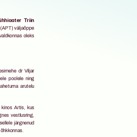
hhiaater Triin 
(APT) väljaõppe 
aldkonnas oleks 
simehe dr Viljar 
le poolele ning 
ahetuma arutelu 
kinos Artis, kus 
 
nes vestlusring, 
ellele järgnenud 
s õhkkonnas.