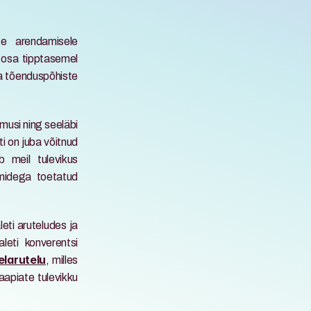
e arendamisele 
osa tipptasemel 
a tõenduspõhiste 
si ning seeläbi 
 on juba võitnud 
meil tulevikus 
midega toetatud 
eti aruteludes ja 
ti konverentsi 
, milles 
larutelu
apiate tulevikku 