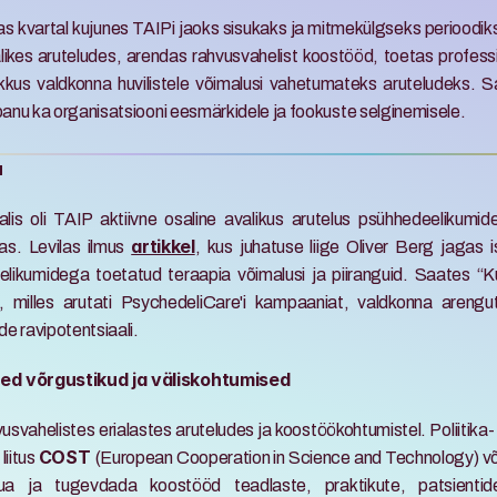
s kvartal kujunes TAIPi jaoks sisukaks ja mitmekülgseks perioodiks. 
ikes aruteludes, arendas rahvusvahelist koostööd, toetas professio
kus valdkonna huvilistele võimalusi vahetumateks aruteludeks. Sa
epanu ka organisatsiooni eesmärkidele ja fookuste selginemisele.
u
lis oli TAIP aktiivne osaline avalikus arutelus psühhedeelikumide 
as. Levilas ilmus 
, kus juhatuse liige Oliver Berg jagas i
artikkel
likumidega toetatud teraapia võimalusi ja piiranguid. Saates “Ku
, milles arutati PsychedeliCare'i kampaaniat, valdkonna arengu
e ravipotentsiaali. 
ed võrgustikud ja väliskohtumised
svahelistes erialastes aruteludes ja koostöökohtumistel. Poliitika- 
iitus 
(European Cooperation in Science and Technology) võr
COST 
a ja tugevdada koostööd teadlaste, praktikute, patsientide