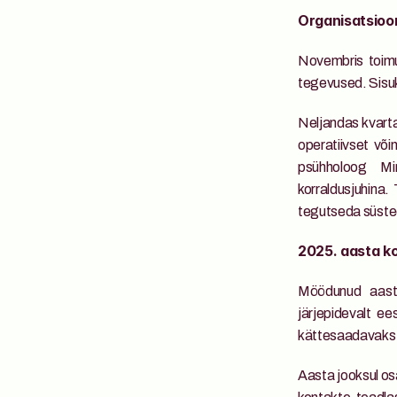
Organisatsioon
Novembris toim
tegevused. Sisuk
Neljandas kvarta
operatiivset võim
psühholoog Mir
korraldusjuhina.
tegutseda süst
2025. aasta ko
Möödunud aasta
järjepidevalt e
kättesaadavaks
Aasta jooksul os