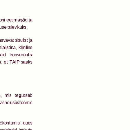
ooni eesmärgid ja 
se tulevikuks. 
vavat sisulist ja 
stina, kliiniline 
d konverentsi 
s, et TAIP saaks 
, mis tegutseb 
ishoiusüsteemis 
kohtumisi, luues 