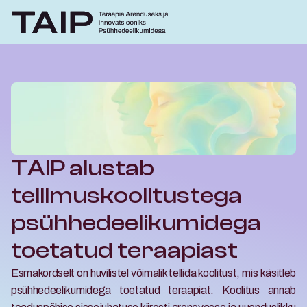
TAIP alustab 
tellimuskoolitustega 
psühhedeelikumidega 
toetatud teraapiast
Esmakordselt on huvilistel võimalik tellida koolitust, mis käsitleb 
psühhedeelikumidega toetatud teraapiat. Koolitus annab 