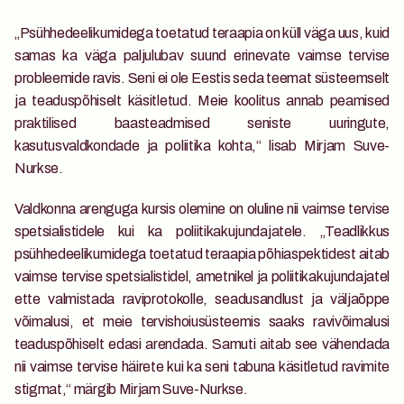
„Psühhedeelikumidega toetatud teraapia on küll väga uus, kuid 
samas ka väga paljulubav suund erinevate vaimse tervise 
probleemide ravis. Seni ei ole Eestis seda teemat süsteemselt 
ja teaduspõhiselt käsitletud. Meie koolitus annab peamised 
praktilised baasteadmised seniste uuringute, 
kasutusvaldkondade ja poliitika kohta,“ lisab Mirjam Suve-
Nurkse.
Valdkonna arenguga kursis olemine on oluline nii vaimse tervise 
spetsialistidele kui ka poliitikakujundajatele. „Teadlikkus 
psühhedeelikumidega toetatud teraapia põhiaspektidest aitab 
vaimse tervise spetsialistidel, ametnikel ja poliitikakujundajatel 
ette valmistada raviprotokolle, seadusandlust ja väljaõppe 
võimalusi, et meie tervishoiusüsteemis saaks ravivõimalusi 
teaduspõhiselt edasi arendada. Samuti aitab see vähendada 
nii vaimse tervise häirete kui ka seni tabuna käsitletud ravimite 
stigmat,“ märgib Mirjam Suve-Nurkse. 