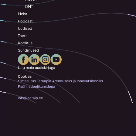
DMT
Meist
Podcast
Uudised
Toeta
Koolitus
Sündmused
Liitu meie uudiskirjaga
Cookies
Sihtasutus Teraapia Arenduseks ja Innovatsiooniks 
Psühhedeelikumidega
info@sataip.ee