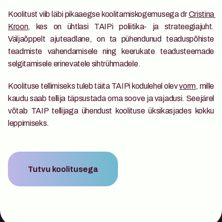
Koolitust viib läbi pikaaegse koolitamiskogemusega dr 
Cristina 
Kroon
, kes on ühtlasi TAIPi poliitika- ja strateegiajuht. 
Väljaõppelt ajuteadlane, on ta pühendunud teaduspõhiste 
teadmiste vahendamisele ning keerukate teadusteemade 
selgitamisele erinevatele sihtrühmadele. 
Koolituse tellimiseks tuleb täita TAIPi kodulehel olev 
vorm
, mille 
kaudu saab tellija täpsustada oma soove ja vajadusi. Seejärel 
võtab TAIP tellijaga ühendust koolituse üksikasjades kokku 
leppimiseks.
Tutvu koolitusega