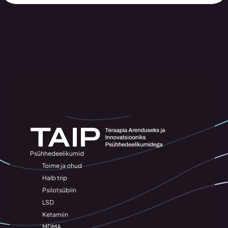
Psühhedeelikumid
Toime ja ohud
Halb trip
Psilotsübiin
LSD
Ketamiin
MDMA