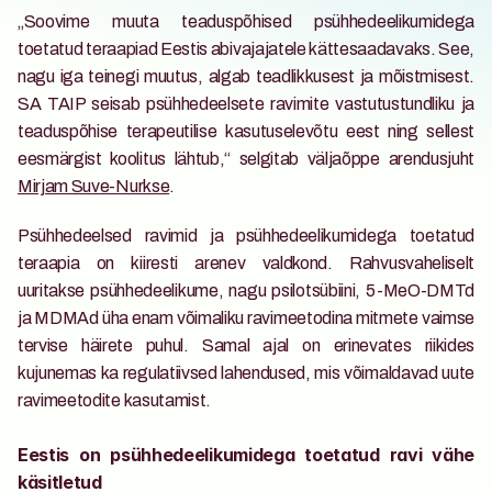
„Soovime muuta teaduspõhised psühhedeelikumidega 
toetatud teraapiad Eestis abivajajatele kättesaadavaks. See, 
nagu iga teinegi muutus, algab teadlikkusest ja mõistmisest. 
SA TAIP seisab psühhedeelsete ravimite vastutustundliku ja 
teaduspõhise terapeutilise kasutuselevõtu eest ning sellest 
eesmärgist koolitus lähtub,“ selgitab väljaõppe arendusjuht 
Mirjam Suve-Nurkse
.
Psühhedeelsed ravimid ja psühhedeelikumidega toetatud 
teraapia on kiiresti arenev valdkond. Rahvusvaheliselt 
uuritakse psühhedeelikume, nagu psilotsübiini, 5-MeO-DMTd 
ja MDMAd üha enam võimaliku ravimeetodina mitmete vaimse 
tervise häirete puhul. Samal ajal on erinevates riikides 
kujunemas ka regulatiivsed lahendused, mis võimaldavad uute 
ravimeetodite kasutamist.
Eestis on psühhedeelikumidega toetatud ravi vähe 
käsitletud