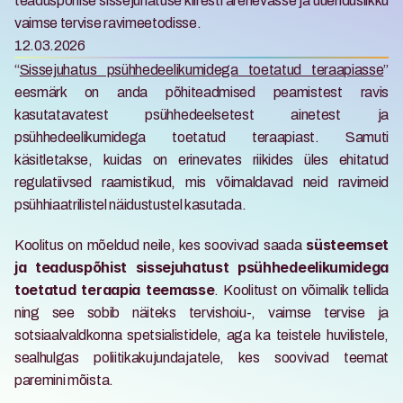
teaduspõhise sissejuhatuse kiiresti arenevasse ja uuenduslikku 
vaimse tervise ravimeetodisse.
12.03.2026
“
Sissejuhatus psühhedeelikumidega toetatud teraapiasse
” 
eesmärk on anda põhiteadmised peamistest ravis 
kasutatavatest psühhedeelsetest ainetest ja 
psühhedeelikumidega toetatud teraapiast. Samuti 
käsitletakse, kuidas on erinevates riikides üles ehitatud 
regulatiivsed raamistikud, mis võimaldavad neid ravimeid 
psühhiaatrilistel näidustustel kasutada. 
Koolitus on mõeldud neile, kes soovivad saada 
süsteemset 
ja teaduspõhist sissejuhatust psühhedeelikumidega 
. Koolitust on võimalik tellida 
toetatud teraapia teemasse
ning see sobib näiteks tervishoiu-, vaimse tervise ja 
sotsiaalvaldkonna spetsialistidele, aga ka teistele huvilistele, 
sealhulgas poliitikakujundajatele, kes soovivad teemat 
paremini mõista. 