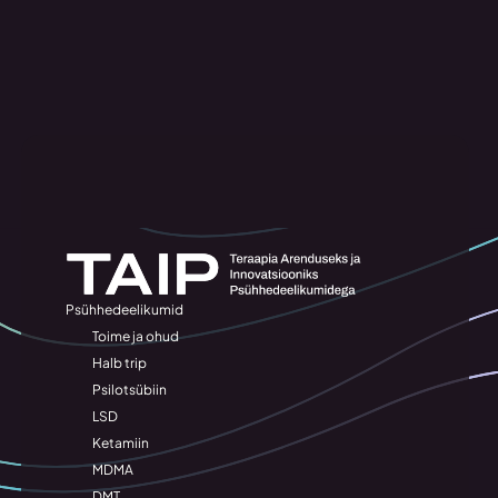
Psühhedeelikumid
Toime ja ohud
Halb trip
Psilotsübiin
LSD
Ketamiin
MDMA
DMT