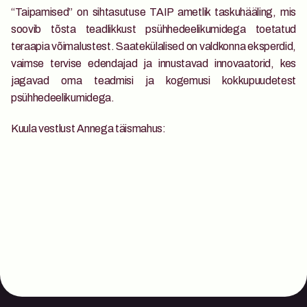
“Taipamised” on sihtasutuse TAIP ametlik taskuhääling, mis 
soovib tõsta teadlikkust psühhedeelikumidega toetatud 
teraapia võimalustest. Saatekülalised on valdkonna eksperdid, 
vaimse tervise edendajad ja innustavad innovaatorid, kes 
jagavad oma teadmisi ja kogemusi kokkupuudetest 
psühhedeelikumidega.
Kuula vestlust Annega täismahus: