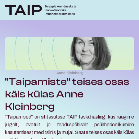
Anne Kleinberg
"Taipamiste" teises osas 
käis külas Anne 
Kleinberg
“Taipamised” on sihtasutuse TAIP taskuhääling, kus räägime 
julgelt, avatult ja teaduspõhiselt psühhedeelikumide 
kasutamisest meditsiinis ja mujal. Saate teises osas käis külas 