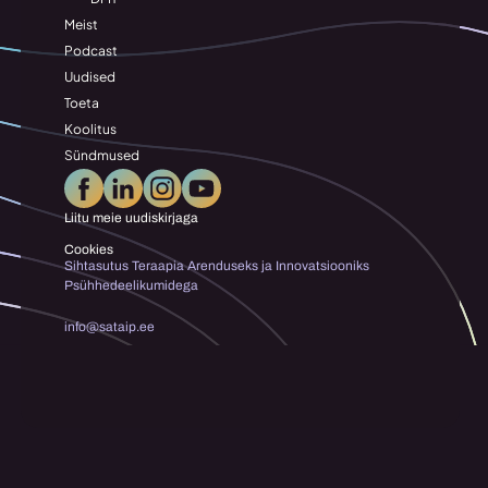
Meist
Podcast
Uudised
Toeta
Koolitus
Sündmused
Liitu meie uudiskirjaga
Cookies
Sihtasutus Teraapia Arenduseks ja Innovatsiooniks 
Psühhedeelikumidega
info@sataip.ee