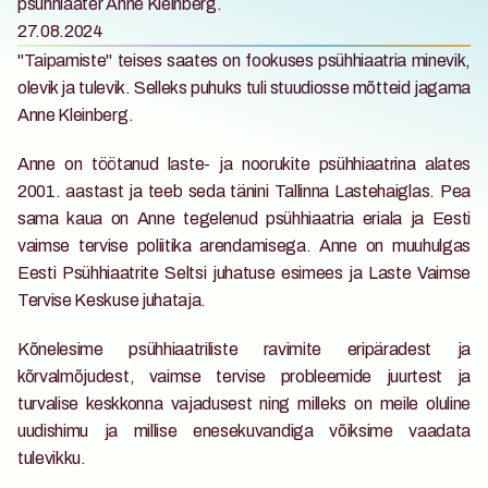
psühhiaater Anne Kleinberg. 
27.08.2024
"Taipamiste" teises saates on fookuses psühhiaatria minevik, 
olevik ja tulevik. Selleks puhuks tuli stuudiosse mõtteid jagama 
Anne Kleinberg.
Anne on töötanud laste- ja noorukite psühhiaatrina alates 
2001. aastast ja teeb seda tänini Tallinna Lastehaiglas. Pea 
sama kaua on Anne tegelenud psühhiaatria eriala ja Eesti 
vaimse tervise poliitika arendamisega. Anne on muuhulgas 
Eesti Psühhiaatrite Seltsi juhatuse esimees ja Laste Vaimse 
Tervise Keskuse juhataja.
Kõnelesime psühhiaatriliste ravimite eripäradest ja 
kõrvalmõjudest, vaimse tervise probleemide juurtest ja 
turvalise keskkonna vajadusest ning milleks on meile oluline 
uudishimu ja millise enesekuvandiga võiksime vaadata 
tulevikku.