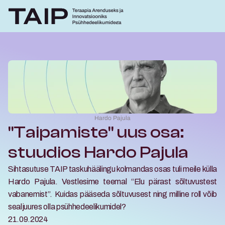
Hardo Pajula
"Taipamiste" uus osa: 
stuudios Hardo Pajula
Sihtasutuse TAIP taskuhäälingu kolmandas osas tuli meile külla 
Hardo Pajula. Vestlesime teemal “Elu pärast sõltuvustest 
vabanemist”. Kuidas pääseda sõltuvusest ning milline roll võib 
sealjuures olla psühhedeelikumidel? 
21.09.2024