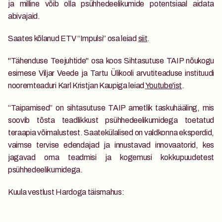
ja milline võib olla psühhedeelikumide potentsiaal aidata 
abivajaid. 
Saates kõlanud ETV “Impulsi” osa leiad 
siit
.
"Tähenduse Teejuhtide" osa koos Sihtasutuse TAIP nõukogu 
esimese Viljar Veede ja Tartu Ülikooli arvutiteaduse instituudi 
nooremteaduri Karl Kristjan Kaupiga leiad 
Youtube'ist
.
“Taipamised” on sihtasutuse TAIP ametlik taskuhääling, mis 
soovib tõsta teadlikkust psühhedeelikumidega toetatud 
teraapia võimalustest. Saatekülalised on valdkonna eksperdid, 
vaimse tervise edendajad ja innustavad innovaatorid, kes 
jagavad oma teadmisi ja kogemusi kokkupuudetest 
psühhedeelikumidega.
Kuula vestlust Hardoga täismahus: