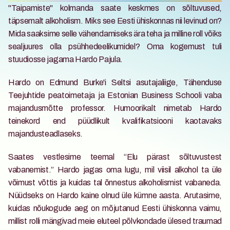
"Taipamiste" kolmanda saate keskmes on sõltuvused, 
täpsemalt alkoholism. Miks see Eesti ühiskonnas nii levinud on? 
Mida saaksime selle vähendamiseks ära teha ja milline roll võiks 
sealjuures olla psühhedeelikumidel? Oma kogemust tuli 
stuudiosse jagama Hardo Pajula. 
Hardo on Edmund Burke'i Seltsi asutajaliige, Tähenduse 
Teejuhtide peatoimetaja ja Estonian Business Schooli vaba 
majandusmõtte professor. Humoorikalt nimetab Hardo 
teinekord end püüdlikult kvalifikatsiooni kaotavaks 
majandusteadlaseks.
Saates vestlesime teemal “Elu pärast sõltuvustest 
vabanemist.” Hardo jagas oma lugu, mil viisil alkohol ta üle 
võimust võttis ja kuidas tal õnnestus alkoholismist vabaneda. 
Nüüdseks on Hardo kaine olnud üle kümne aasta. Arutasime, 
kuidas nõukogude aeg on mõjutanud Eesti ühiskonna vaimu, 
millist rolli mängivad meie eluteel põlvkondade ülesed traumad 