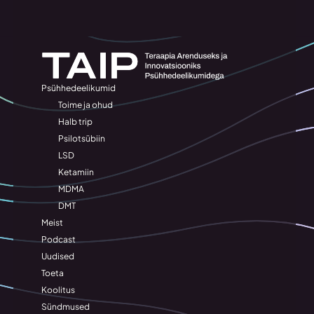
Psühhedeelikumid
Toime ja ohud
Halb trip
Psilotsübiin
LSD
Ketamiin
MDMA
DMT
Meist
Podcast
Uudised
Toeta
Koolitus
Sündmused